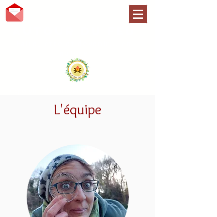
AUTOUR DU FEU
Faire, être et devenir... en
nature
Copyright J M Heidinger
L'équipe