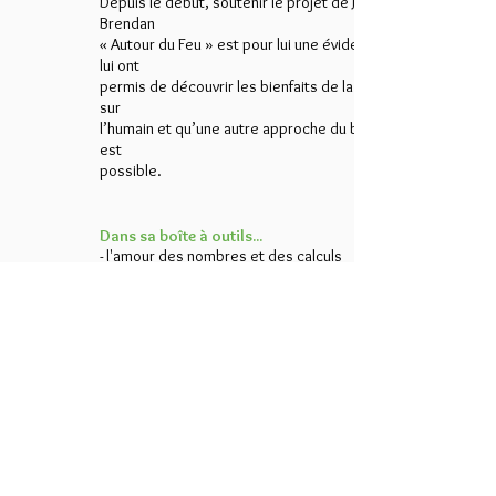
Depuis le début, soutenir le projet de Julie et
Brendan
« Autour du Feu » est pour lui une évidence : ils
lui ont
permis de découvrir les bienfaits de la nature
sur
l’humain et qu’une autre approche du bonheur
est
possible.
Dans sa boîte à outils...
- l'amour des nombres et des calculs
- de la persévérance
- et une sociabilité hors pair