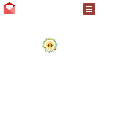
AUTOUR DU FEU
Faire, être et devenir... en
nature