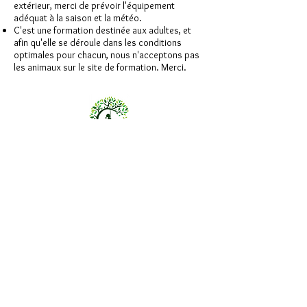
extérieur, merci de prévoir l'équipement
adéquat à la saison et la météo.
C'est une formation destinée aux adultes, et
afin qu'elle se déroule dans les conditions
optimales pour chacun, nous n'acceptons pas
les animaux sur le site de formation. Merci.
A propos de Autour du Feu
Qui sommes-n
ous?
Dans la presse
Comment adhérer à l'association?
Bon à savoir
Contact
ez-nous