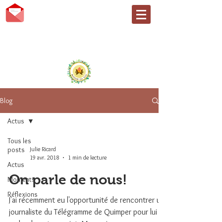
AUTOUR DU FEU
Faire, être et devenir... en
nature
Blog
Actus
Tous les
posts
Julie Ricard
19 avr. 2018
1 min de lecture
Actus
On parle de nous!
Moments
Réflexions
J'ai récemment eu l'opportunité de rencontrer un
journaliste du Télégramme de Quimper pour lui