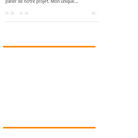
parler de notre projet. Mon unique...
A propos de Autour du Feu
Qui sommes-n
ous?
Dans la presse
Comment adhérer à l'association?
Bon à savoir
Contact
ez-nous
Réseaux sociaux