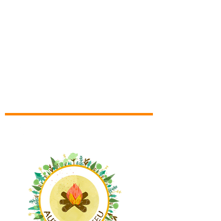
Dans la presse
Comment adhérer à l'association?
Bon à savoir
Contact
ez-nous
Réseaux sociaux